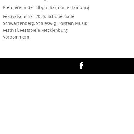
Premiere in der Elbphilharmonie Hamburg
Festivalsommer 2025: Schubertiade
Schwarzenberg, Schleswig-Holstein Musik
Festival, Festspiele Mecklenburg-
Vorpommern