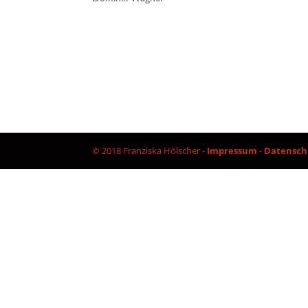
© 2018 Franziska Hölscher -
Impressum
-
Datensch