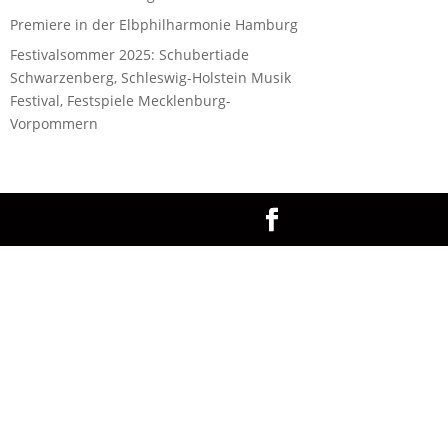
Premiere in der Elbphilharmonie Hamburg
Festivalsommer 2025: Schubertiade
Schwarzenberg, Schleswig-Holstein Musik
Festival, Festspiele Mecklenburg-
Vorpommern