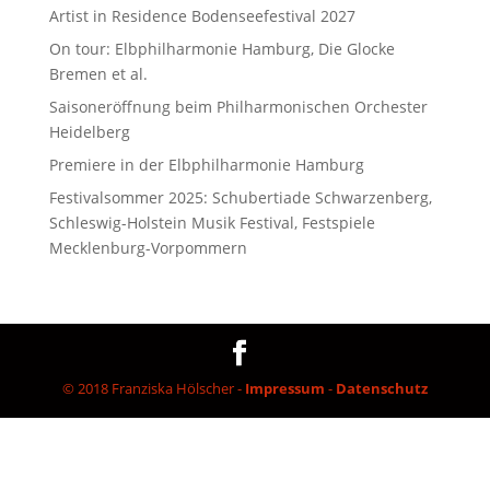
Artist in Residence Bodenseefestival 2027
On tour: Elbphilharmonie Hamburg, Die Glocke
Bremen et al.
Saisoneröffnung beim Philharmonischen Orchester
Heidelberg
Premiere in der Elbphilharmonie Hamburg
Festivalsommer 2025: Schubertiade Schwarzenberg,
Schleswig-Holstein Musik Festival, Festspiele
Mecklenburg-Vorpommern
© 2018 Franziska Hölscher -
Impressum
-
Datenschutz