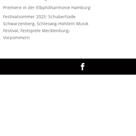
Premiere in der Elbphilharmonie Hamburg
Festivalsommer 2025: Schubertiade
Schwarzenberg, Schleswig-Holstein Musik
Festival, Festspiele Mecklenburg-
Vorpommern