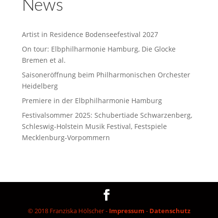
News
Artist in Residence Bodenseefestival 2027
On tour: Elbphilharmonie Hamburg, Die Glocke
Bremen et al.
Saisoneröffnung beim Philharmonischen Orchester
Heidelberg
Premiere in der Elbphilharmonie Hamburg
Festivalsommer 2025: Schubertiade Schwarzenberg,
Schleswig-Holstein Musik Festival, Festspiele
Mecklenburg-Vorpommern
© 2018 Franziska Hölscher -
Impressum
-
Datenschutz