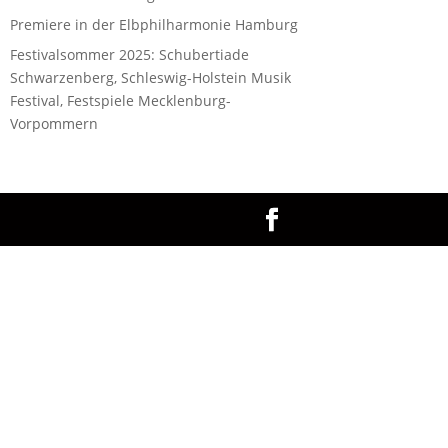
Premiere in der Elbphilharmonie Hamburg
Festivalsommer 2025: Schubertiade
Schwarzenberg, Schleswig-Holstein Musik
Festival, Festspiele Mecklenburg-
Vorpommern