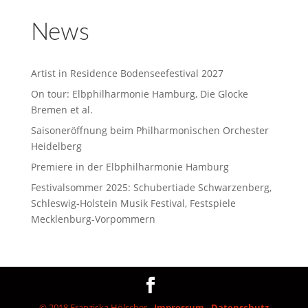
News
Artist in Residence Bodenseefestival 2027
On tour: Elbphilharmonie Hamburg, Die Glocke
Bremen et al.
Saisoneröffnung beim Philharmonischen Orchester
Heidelberg
Premiere in der Elbphilharmonie Hamburg
Festivalsommer 2025: Schubertiade Schwarzenberg,
Schleswig-Holstein Musik Festival, Festspiele
Mecklenburg-Vorpommern
© 2018 Franziska Hölscher -
Impressum
-
Datenschutz