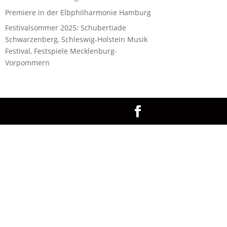
Premiere in der Elbphilharmonie Hamburg
Festivalsommer 2025: Schubertiade
Schwarzenberg, Schleswig-Holstein Musik
Festival, Festspiele Mecklenburg-
Vorpommern