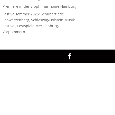
Premiere in der Elbphilharmonie Hamburg
Festivalsommer 2025: Schubertiade
Schwarzenberg, Schleswig-Holstein Musik
Festival, Festspiele Mecklenburg-
Vorpommern