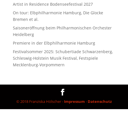
Artist in Residence Bodenseefestival 2027
On tour: Elbphilharmonie Hamburg, Die Glocke
Bremen et al.
Saisoneröffnung beim Philharmonischen Orchester
Heidelberg
Premiere in der Elbphilharmonie Hamburg
Festivalsommer 2025: Schubertiade Schwarzenberg,
Schleswig-Holstein Musik Festival, Festspiele
Mecklenburg-Vorpommern
© 2018 Franziska Hölscher -
Impressum
-
Datenschutz