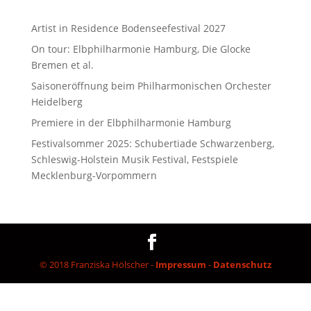
Artist in Residence Bodenseefestival 2027
On tour: Elbphilharmonie Hamburg, Die Glocke
Bremen et al.
Saisoneröffnung beim Philharmonischen Orchester
Heidelberg
Premiere in der Elbphilharmonie Hamburg
Festivalsommer 2025: Schubertiade Schwarzenberg,
Schleswig-Holstein Musik Festival, Festspiele
Mecklenburg-Vorpommern
© 2018 Franziska Hölscher -
Impressum
-
Datenschutz