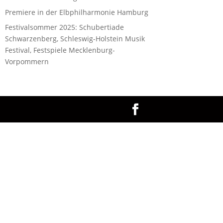
Premiere in der Elbphilharmonie Hamburg
Festivalsommer 2025: Schubertiade
Schwarzenberg, Schleswig-Holstein Musik
Festival, Festspiele Mecklenburg-
Vorpommern