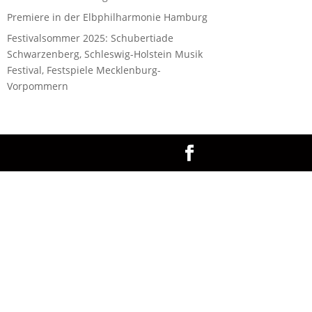
Premiere in der Elbphilharmonie Hamburg
Festivalsommer 2025: Schubertiade
Schwarzenberg, Schleswig-Holstein Musik
Festival, Festspiele Mecklenburg-
Vorpommern