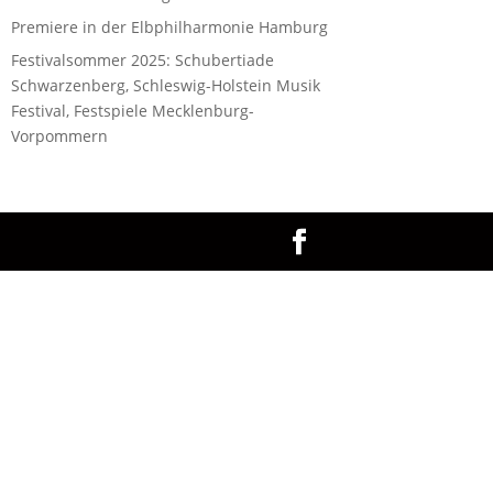
Premiere in der Elbphilharmonie Hamburg
Festivalsommer 2025: Schubertiade
Schwarzenberg, Schleswig-Holstein Musik
Festival, Festspiele Mecklenburg-
Vorpommern