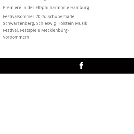
Premiere in der Elbphilharmonie Hamburg
Festivalsommer 2025: Schubertiade
Schwarzenberg, Schleswig-Holstein Musik
Festival, Festspiele Mecklenburg-
Vorpommern