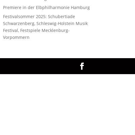
Premiere in der Elbphilharmonie Hamburg
Festivalsommer 2025: Schubertiade
Schwarzenberg, Schleswig-Holstein Musik
Festival, Festspiele Mecklenburg-
Vorpommern