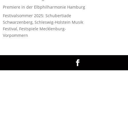
Premiere in der Elbphilharmonie Hamburg
Festivalsommer 2025: Schubertiade
Schwarzenberg, Schleswig-Holstein Musik
Festival, Festspiele Mecklenburg-
Vorpommern