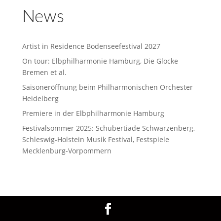
News
Artist in Residence Bodenseefestival 2027
On tour: Elbphilharmonie Hamburg, Die Glocke
Bremen et al.
Saisoneröffnung beim Philharmonischen Orchester
Heidelberg
Premiere in der Elbphilharmonie Hamburg
Festivalsommer 2025: Schubertiade Schwarzenberg,
Schleswig-Holstein Musik Festival, Festspiele
Mecklenburg-Vorpommern