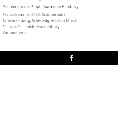
Premiere in der Elbphilharmonie Hamburg
Festivalsommer 2025: Schubertiade
Schwarzenberg, Schleswig-Holstein Musik
Festival, Festspiele Mecklenburg-
Vorpommern