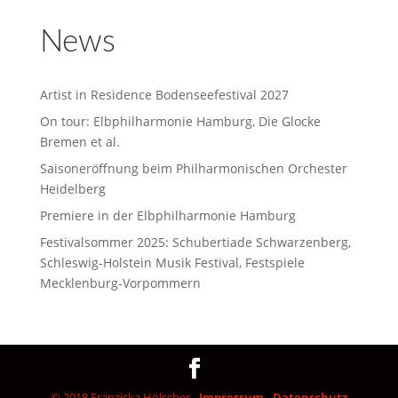
News
Artist in Residence Bodenseefestival 2027
On tour: Elbphilharmonie Hamburg, Die Glocke
Bremen et al.
Saisoneröffnung beim Philharmonischen Orchester
Heidelberg
Premiere in der Elbphilharmonie Hamburg
Festivalsommer 2025: Schubertiade Schwarzenberg,
Schleswig-Holstein Musik Festival, Festspiele
Mecklenburg-Vorpommern
© 2018 Franziska Hölscher -
Impressum
-
Datenschutz