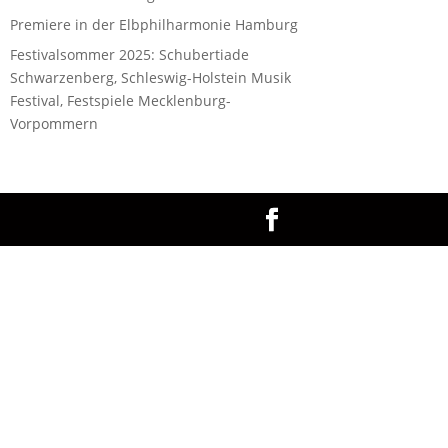
Premiere in der Elbphilharmonie Hamburg
Festivalsommer 2025: Schubertiade
Schwarzenberg, Schleswig-Holstein Musik
Festival, Festspiele Mecklenburg-
Vorpommern