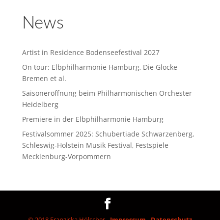
News
Artist in Residence Bodenseefestival 2027
On tour: Elbphilharmonie Hamburg, Die Glocke
Bremen et al.
Saisoneröffnung beim Philharmonischen Orchester
Heidelberg
Premiere in der Elbphilharmonie Hamburg
Festivalsommer 2025: Schubertiade Schwarzenberg,
Schleswig-Holstein Musik Festival, Festspiele
Mecklenburg-Vorpommern
© 2018 Franziska Hölscher -
Impressum
-
Datenschutz