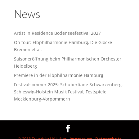
News
Artist in Residence Bodenseefestival 2027
On tour: Elbphilharmonie Hamburg, Die Glocke
Bremen et al.
Saisoneröffnung beim Philharmonischen Orchester
Heidelberg
Premiere in der Elbphilharmonie Hamburg
Festivalsommer 2025: Schubertiade Schwarzenberg,
Schleswig-Holstein Musik Festival, Festspiele
Mecklenburg-Vorpommern
© 2018 Franziska Hölscher -
Impressum
-
Datenschutz