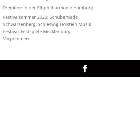
Premiere in der Elbphilharmonie Hamburg
Festivalsommer 2025: Schubertiade
Schwarzenberg, Schleswig-Holstein Musik
Festival, Festspiele Mecklenburg-
Vorpommern