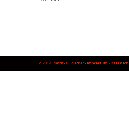
© 2018 Franziska Hölscher -
Impressum
-
Datensch