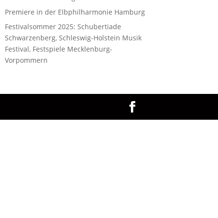
Premiere in der Elbphilharmonie Hamburg
Festivalsommer 2025: Schubertiade
Schwarzenberg, Schleswig-Holstein Musik
Festival, Festspiele Mecklenburg-
Vorpommern