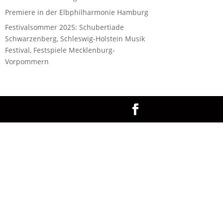
Premiere in der Elbphilharmonie Hamburg
Festivalsommer 2025: Schubertiade
Schwarzenberg, Schleswig-Holstein Musik
Festival, Festspiele Mecklenburg-
Vorpommern