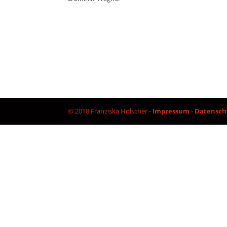
© 2018 Franziska Hölscher -
Impressum
-
Datensch