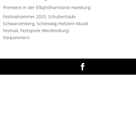
Premiere in der Elbphilharmonie Hamburg
Festivalsommer 2025: Schubertiade
Schwarzenberg, Schleswig-Holstein Musik
Festival, Festspiele Mecklenburg-
Vorpommern