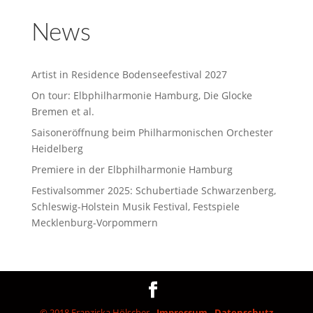
News
Artist in Residence Bodenseefestival 2027
On tour: Elbphilharmonie Hamburg, Die Glocke
Bremen et al.
Saisoneröffnung beim Philharmonischen Orchester
Heidelberg
Premiere in der Elbphilharmonie Hamburg
Festivalsommer 2025: Schubertiade Schwarzenberg,
Schleswig-Holstein Musik Festival, Festspiele
Mecklenburg-Vorpommern
© 2018 Franziska Hölscher -
Impressum
-
Datenschutz